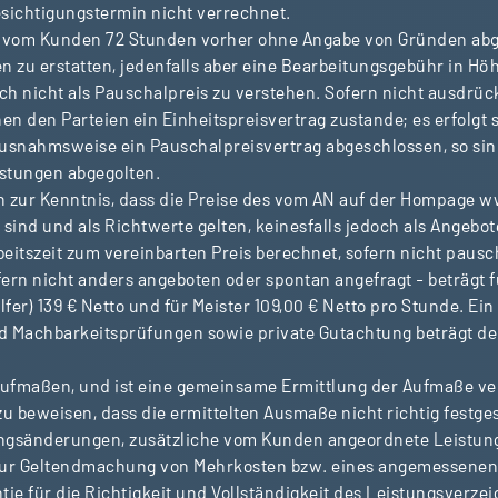
sichtigungstermin nicht verrechnet.
n vom Kunden 72 Stunden vorher ohne Angabe von Gründen abg
n zu erstatten, jedenfalls aber eine Bearbeitungsgebühr in Hö
h nicht als Pauschalpreis zu verstehen. Sofern nicht ausdrück
en den Parteien ein Einheitspreisvertrag zustande; es erfolgt
usnahmsweise ein Pauschalpreisvertrag abgeschlossen, so sin
istungen abgegolten.
 zur Kenntnis, dass die Preise des vom AN auf der Hompage 
sind und als Richtwerte gelten, keinesfalls jedoch als Angebo
beitszeit zum vereinbarten Preis berechnet, sofern nicht pausc
ern nicht anders angeboten oder spontan angefragt - beträgt fü
lfer) 139 € Netto und für Meister 109,00 € Netto pro Stunde. Ein
d Machbarkeitsprüfungen sowie private Gutachtung beträgt de
ufmaßen, und ist eine gemeinsame Ermittlung der Aufmaße ver
zu beweisen, dass die ermittelten Ausmaße nicht richtig festge
ungsänderungen, zusätzliche vom Kunden angeordnete Leistun
ur Geltendmachung von Mehrkosten bzw. eines angemessenen 
e für die Richtigkeit und Vollständigkeit des Leistungsverzei