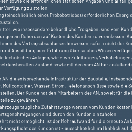
len sowie die erforderlichen statischen Angaben und allfällige
 Verfügung zu stellen.
ng (einschließlich eines Probebetriebes) erforderlichen Ene
ustellen.
itter, wie insbesondere behördliche Freigaben, sind vom Kunde
dungen an Behörden auf Kosten des Kunden zu veranlassen. Au
men des Vertragsabschlusses hinweisen, sofern nicht der Kun
und Ausbildung oder Erfahrung über solches Wissen verfüge
die technischen Anlagen, wie etwa Zuleitungen, Verkabelungen
betriebsbereiten Zustand sowie mit den vom AN herzustellen
em AN die entsprechende Infrastruktur der Baustelle, insbeso
er, Müllcontainer, Wasser, Strom, Telefonanschlüsse sowie die
 stellen. Der Kunde hat den Mitarbeitern des AN, soweit für di
stelle zu gewähren.
ufahrzeuge taugliche Zufahrtswege werden vom Kunden kostenlos
ahrtsgenehmigungen sind durch den Kunden einzuholen.
t nicht ermöglicht, ist der Mehraufwand für die erneute Anf
rkungspflicht des Kunden ist – ausschließlich im Hinblick auf