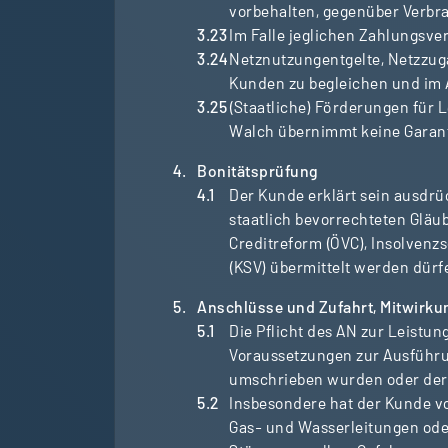
vorbehalten, gegenüber Verbr
Im Falle jeglichen Zahlungsve
Netznutzungentgelte, Netzzug
Kunden zu begleichen und im 
(Staatliche) Förderungen für 
Walch übernimmt keine Garanti
Bonitätsprüfung
Der Kunde erklärt sein ausdrü
staatlich bevorrechteten Gläu
Creditreform (ÖVC), Insolven
(KSV) übermittelt werden dürf
Anschlüsse und Zufahrt, Mitwirku
Die Pflicht des AN zur Leistu
Voraussetzungen zur Ausführun
umschrieben wurden oder der 
Insbesondere hat der Kunde vo
Gas- und Wasserleitungen oder