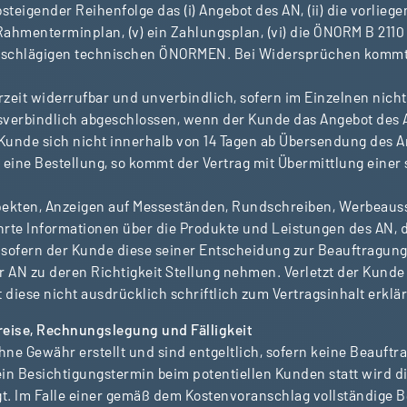
steigender Reihenfolge das (i) Angebot des AN, (ii) die vorliegen
 Rahmenterminplan, (v) ein Zahlungsplan, (vi) die ÖNORM B 2110
nschlägigen technischen ÖNORMEN. Bei Widersprüchen kommt 
zeit widerrufbar und unverbindlich, sofern im Einzelnen nicht
htsverbindlich abgeschlossen, wenn der Kunde das Angebot de
Kunde sich nicht innerhalb von 14 Tagen ab Übersendung des An
eine Bestellung, so kommt der Vertrag mit Übermittlung einer 
rospekten, Anzeigen auf Messeständen, Rundschreiben, Werbea
hrte Informationen über die Produkte und Leistungen des AN, 
 – sofern der Kunde diese seiner Entscheidung zur Beauftragun
 AN zu deren Richtigkeit Stellung nehmen. Verletzt der Kunde d
diese nicht ausdrücklich schriftlich zum Vertragsinhalt erklä
eise, Rechnungslegung und Fälligkeit
e Gewähr erstellt und sind entgeltlich, sofern keine Beauftra
ein Besichtigungstermin beim potentiellen Kunden statt wird di
lgt. Im Falle einer gemäß dem Kostenvoranschlag vollständige 