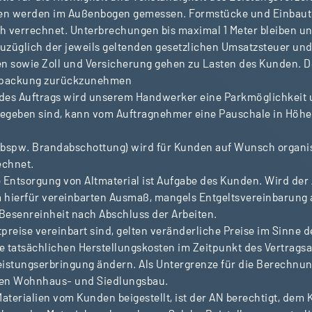
gen werden im Außenbogen gemessen. Formstücke und Einbau
h verrechnet. Unterbrechungen bis maximal 1 Meter bleiben un
uzüglich der jeweils geltenden gesetzlichen Umsatzsteuer und
 sowie Zoll und Versicherung gehen zu Lasten des Kunden. De
Verpackung zurückzunehmen
des Auftrags wird unserem Handwerker eine Parkmöglichkeit und
egeben sind, kann vom Auftragnehmer eine Pauschale in Höhe 
 bspw. Brandabschottung) wird für Kunden auf Wunsch organisi
chnet.
Entsorgung von Altmaterial ist Aufgabe des Kunden. Wird der A
m hierfür vereinbarten Ausmaß, mangels Entgeltsvereinbarung 
 Besenreinheit nach Abschluss der Arbeiten.
preise vereinbart sind, gelten veränderliche Preise im Sinne 
e tatsächlichen Herstellungskosten im Zeitpunkt des Vertrags
eistungserbringung ändern. Als Untergrenze für die Berechnung
den Wohnhaus- und Siedlungsbau.
aterialien vom Kunden beigestellt, ist der AN berechtigt, dem