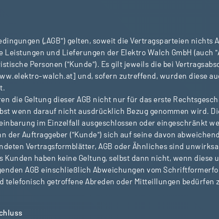
dingungen („AGB") gelten, soweit die Vertragsparteien nichts 
he Leistungen und Lieferungen der Elektro Walch GmbH (auch 
istische Personen ("Kunde"). Es gilt jeweils die bei Vertragsab
w.elektro-walch.at] und, sofern zutreffend, wurden diese auc
t.
en die Geltung dieser AGB nicht nur für das erste Rechtsgesch
elbst wenn darauf nicht ausdrücklich Bezug genommen wird. Di
reinbarung im Einzelfall ausgeschlossen oder eingeschränkt w
nn der Auftraggeber ("Kunde") sich auf seine davon abweiche
ndeten Vertragsformblätter, AGB oder Ähnliches sind unwirk
Kunden haben keine Geltung, selbst dann nicht, wenn diese 
enden AGB einschließlich Abweichungen vom Schriftformerfor
d telefonisch getroffene Abreden oder Mitteillungen bedürfen z
schluss