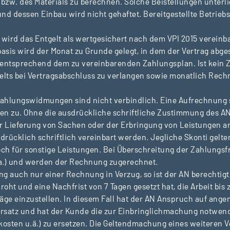
e bzw. des Materials zu berechnen. Solche Beistellungen unterl
 und dessen Einbau wird nicht gehaftet. Bereitgestellte Betriebs
wird das Entgelt als wertgesichert nach dem VPI 2015 verein
sbasis wird der Monat zu Grunde gelegt, in dem der Vertrag abg
ntsprechend dem zu vereinbarenden Zahlungsplan. Ist kein Za
tgelts bei Vertragsabschluss zu verlangen sowie monatlich Rech
lungswidmungen sind nicht verbindlich. Eine Aufrechnung st
en zu. Ohne die ausdrückliche schriftliche Zustimmung des AN 
 Lieferung von Sachen oder der Erbringung von Leistungen an 
sdrücklich schriftlich vereinbart werden. Jegliche Skonti gelte
doch für sonstige Leistungen. Bei Überschreitung der Zahlungsf
u.a.) und werden der Rechnung zugerechnet.
ng auch nur einer Rechnung in Verzug, so ist der AN berechti
oht und eine Nachfrist von 7 Tagen gesetzt hat, die Arbeit bis 
räge einzustellen. In diesem Fall hat der AN Anspruch auf ang
satz und hat der Kunde die zur Einbringlichmachung notwend
osten u.ä.) zu ersetzen. Die Geltendmachung eines weiteren 