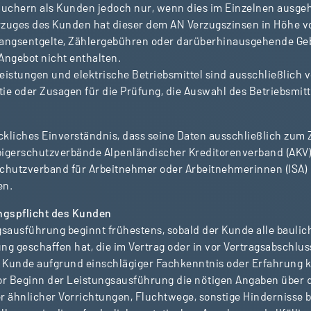
auchern als Kunden jedoch nur, wenn dies im Einzelnen ausgeh
rzuges des Kunden hat dieser dem AN Verzugszinsen in Höhe von
angsentgelte, Zählergebühren oder darüberhinausgehende Ge
Angebot nicht enthalten.
Leistungen und elektrische Betriebsmittel sind ausschließlich
e oder Zusagen für die Prüfung, die Auswahl des Betriebsmitt
ckliches Einverständnis, dass seine Daten ausschließlich zum
bigerschutzverbände Alpenländischer Kreditorenverband (AKV)
zschutzverband für Arbeitnehmer oder Arbeitnehmerinnen (ISA)
en.
ngspflicht des Kunden
ngsausführung beginnt frühestens, sobald der Kunde alle bauli
g geschaffen hat, die im Vertrag oder in vor Vertragsabschlu
Kunde aufgrund einschlägiger Fachkenntnis oder Erfahrung 
r Beginn der Leistungsausführung die nötigen Angaben über d
 ähnlicher Vorrichtungen, Fluchtwege, sonstige Hindernisse b