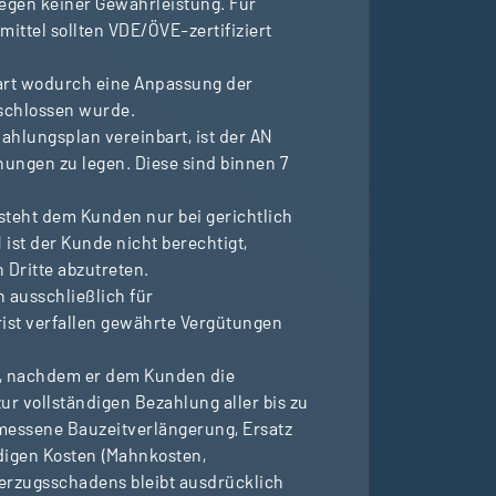
iegen keiner Gewährleistung. Für
mittel sollten VDE/ÖVE-zertifiziert
bart wodurch eine Anpassung der
eschlossen wurde.
hlungsplan vereinbart, ist der AN
nungen zu legen. Diese sind binnen 7
eht dem Kunden nur bei gerichtlich
ist der Kunde nicht berechtigt,
Dritte abzutreten.
n ausschließlich für
rist verfallen gewährte Vergütungen
gt, nachdem er dem Kunden die
zur vollständigen Bezahlung aller bis zu
emessene Bauzeitverlängerung, Ersatz
igen Kosten (Mahnkosten,
Verzugsschadens bleibt ausdrücklich